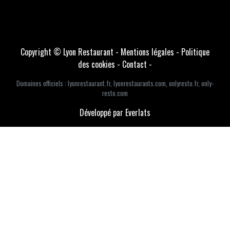
Copyright © Lyon Restaurant -
Mentions légales
-
Politique
des cookies
-
Contact
-
Domaines officiels :
lyonrestaurant.fr
,
lyonrestaurants.com
,
onlyresto.fr
,
only-
resto.com
Développé par Everlats