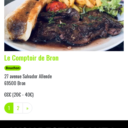
Le Comptoir de Bron
Bouchon
27 avenue Salvador Allende
69500 Bron
€€€ (20€ - 40€)
(current)
1
2
»