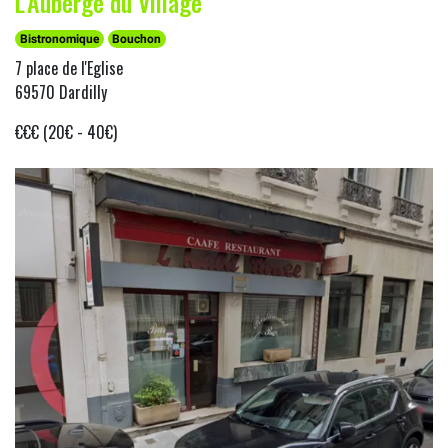
L'Auberge du Village
Bistronomique
Bouchon
7 place de l'Eglise
69570 Dardilly
€€€ (20€ - 40€)