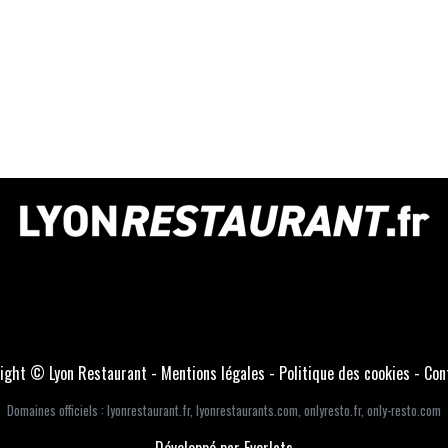
ight © Lyon Restaurant -
Mentions légales
-
Politique des cookies
-
Con
Domaines officiels :
lyonrestaurant.fr
,
lyonrestaurants.com
,
onlyresto.fr
,
only-resto.com
Développé par Everlats