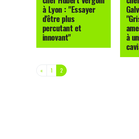
à Lyon : "Essayer
Galv
d'être plus
"Gri
percutant et
ame
innovant"
à un
cavi
(current)
«
1
2