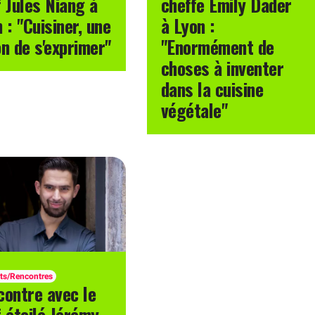
 Jules Niang à
cheffe Emily Dader
 : "Cuisiner, une
à Lyon :
n de s'exprimer"
"Enormément de
choses à inventer
dans la cuisine
végétale"
its/Rencontres
contre avec le
 étoilé Jérémy