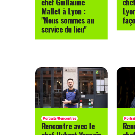
chef Guillaume
chef
Mallet à Lyon :
Lyon
"Nous sommes au
faço
service du lieu"
Portraits/Rencontres
Portra
Rencontre avec le
Ren
chef Hubert Vergoin
chef