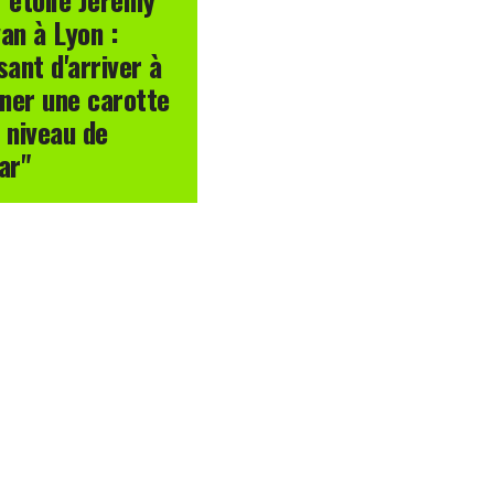
an à Lyon :
sant d'arriver à
ner une carotte
 niveau de
ar"