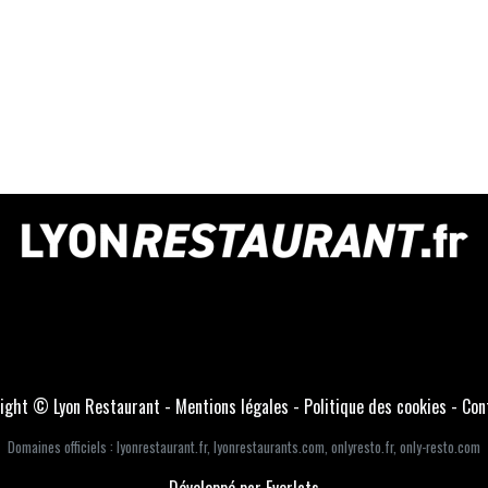
ight © Lyon Restaurant -
Mentions légales
-
Politique des cookies
-
Con
Domaines officiels :
lyonrestaurant.fr
,
lyonrestaurants.com
,
onlyresto.fr
,
only-resto.com
Développé par Everlats