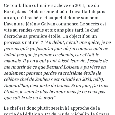
Ce tourbillon culinaire s'achève en 2011, rue du
Bœuf, dans l'établissement où il travaillait depuis
un an, qu'il rachète et auquel il donne son nom.
L'aventure Jérémy Galvan commence. Le succès est
vite au rendez-vous et six ans plus tard, le chef
décroche sa première étoile. Un objectif ou un
processus naturel ?
"Au début, c'était une quête, je ne
pensais qu'à ça. Jusqu'au jour où j'ai compris qu'il ne
fallait pas que je prenne ce chemin, car c'était le
mauvais. Il y en a qui y ont laissé leur vie. J'essaie de
me nourrir de ce que Bernard Loiseau a pu vivre en
seulement pensant perdre sa troisième étoile (le
célèbre chef de Saulieu s'est suicidé en 2003, ndlr).
Aujourd'hui, c'est juste du bonus. Si un jour, j'ai trois
étoiles, je serai le plus heureux mais je ne veux pas
que soit la vie ou la mort"
.
Le chef est donc plutôt serein à l'approche de la
sortie de l'édition 2023 du Guide Michelin, le 6 mars,