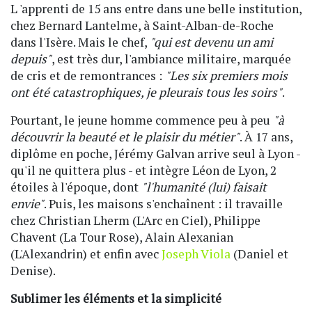
L 'apprenti de 15 ans entre dans une belle institution,
chez Bernard Lantelme, à Saint-Alban-de-Roche
dans l'Isère. Mais le chef,
"qui est devenu un ami
depuis"
, est très dur, l'ambiance militaire, marquée
de cris et de remontrances :
"Les six premiers mois
ont été catastrophiques, je pleurais tous les soirs"
.
Pourtant, le jeune homme commence peu à peu
"à
découvrir la beauté et le plaisir du métier"
. À 17 ans,
diplôme en poche, Jérémy Galvan arrive seul à Lyon -
qu'il ne quittera plus - et intègre Léon de Lyon, 2
étoiles à l'époque, dont
"l'humanité (lui) faisait
envie"
. Puis, les maisons s'enchaînent : il travaille
chez Christian Lherm (L'Arc en Ciel), Philippe
Chavent (La Tour Rose), Alain Alexanian
(L'Alexandrin) et enfin avec
Joseph Viola
(Daniel et
Denise).
Sublimer les éléments et la simplicité