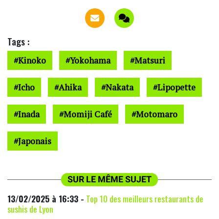
Tags :
Kinoko
Yokohama
Matsuri
Icho
Ahika
Nakata
Lipopette
Inada
Momiji Café
Motomaro
Japonais
SUR LE MÊME SUJET
13/02/2025 à 16:33 -
Top 10 des meilleurs restaurants de
sushis de Lyon