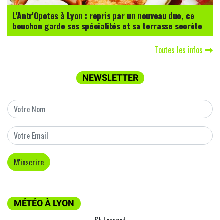
L'Antr'Opotes à Lyon : repris par un nouveau duo, ce
bouchon garde ses spécialités et sa terrasse secrète
Toutes les infos
NEWSLETTER
MÉTÉO À LYON