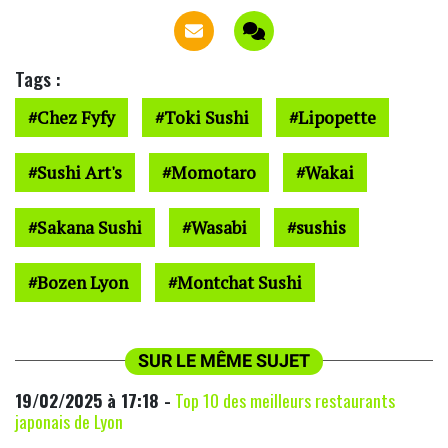
Tags :
Chez Fyfy
Toki Sushi
Lipopette
Sushi Art's
Momotaro
Wakai
Sakana Sushi
Wasabi
sushis
Bozen Lyon
Montchat Sushi
SUR LE MÊME SUJET
19/02/2025 à 17:18 -
Top 10 des meilleurs restaurants
japonais de Lyon