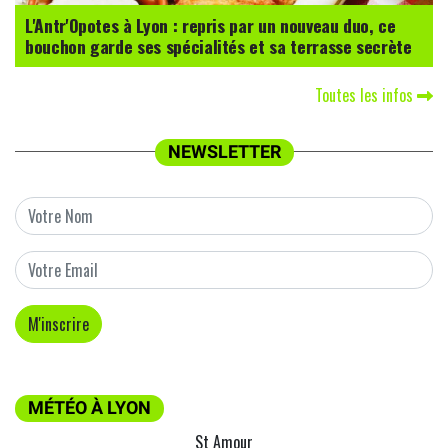
L'Antr'Opotes à Lyon : repris par un nouveau duo, ce
bouchon garde ses spécialités et sa terrasse secrète
Toutes les infos
NEWSLETTER
MÉTÉO À LYON
St Amour