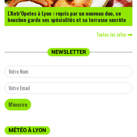
L'Antr'Opotes à Lyon : repris par un nouveau duo, ce
bouchon garde ses spécialités et sa terrasse secrète
Toutes les infos
NEWSLETTER
MÉTÉO À LYON