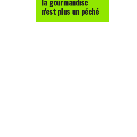
la gourmandise
n'est plus un péché