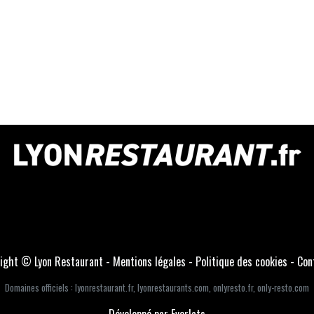
ight © Lyon Restaurant -
Mentions légales
-
Politique des cookies
-
Con
Domaines officiels :
lyonrestaurant.fr
,
lyonrestaurants.com
,
onlyresto.fr
,
only-resto.com
Développé par Everlats