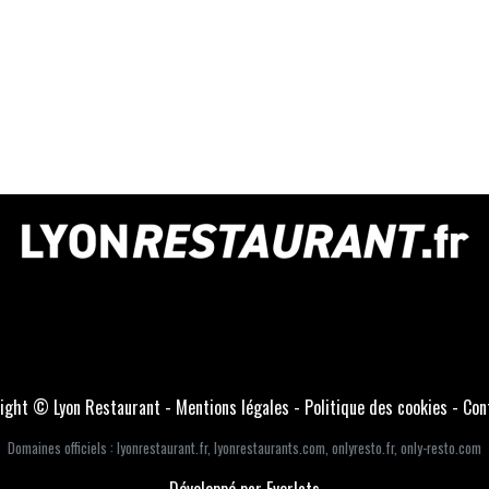
ight © Lyon Restaurant -
Mentions légales
-
Politique des cookies
-
Con
Domaines officiels :
lyonrestaurant.fr
,
lyonrestaurants.com
,
onlyresto.fr
,
only-resto.com
Développé par Everlats