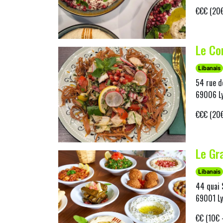
€€€ (20€
Le Co
Libanais
54 rue d
69006 L
€€€ (20€
Le Gr
Libanais
44 quai 
69001 Ly
€€ (10€ 