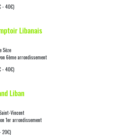
 - 40€)
mptoir Libanais
e Sèze
yon 6ème arrondissement
 - 40€)
and Liban
Saint-Vincent
on 1er arrondissement
- 20€)