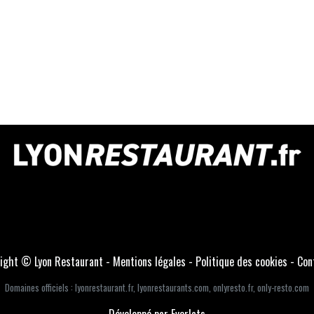
ight © Lyon Restaurant -
Mentions légales
-
Politique des cookies
-
Con
Domaines officiels :
lyonrestaurant.fr
,
lyonrestaurants.com
,
onlyresto.fr
,
only-resto.com
Développé par Everlats