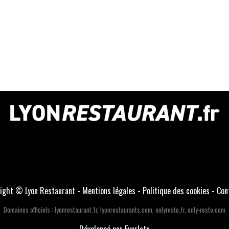
ight © Lyon Restaurant -
Mentions légales
-
Politique des cookies
-
Con
Domaines officiels :
lyonrestaurant.fr
,
lyonrestaurants.com
,
onlyresto.fr
,
only-resto.com
Développé par Everlats