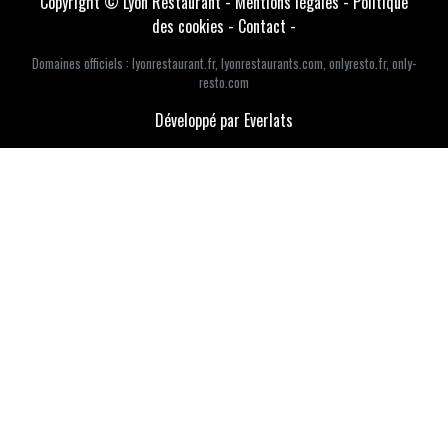
Copyright © Lyon Restaurant -
Mentions légales
-
Politique
des cookies
-
Contact
-
Domaines officiels :
lyonrestaurant.fr
,
lyonrestaurants.com
,
onlyresto.fr
,
only-
resto.com
Développé par Everlats