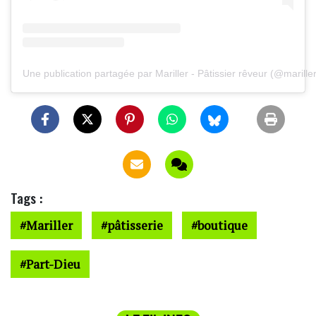
Une publication partagée par Mariller - Pâtissier rêveur (@marille
Tags :
Mariller
pâtisserie
boutique
Part-Dieu