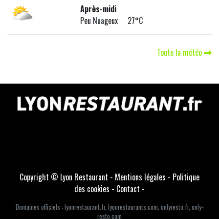
Après-midi
Peu Nuageux 27°C
Toute la météo
Copyright © Lyon Restaurant -
Mentions légales
-
Politique
des cookies
-
Contact
-
Domaines officiels :
lyonrestaurant.fr
,
lyonrestaurants.com
,
onlyresto.fr
,
only-
resto.com