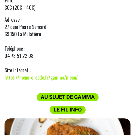
Prix
€€€ (20€ - 40€)
Adresse :
27 quai Pierre Semard
69350 La Mulatière
Téléphone :
04 78 51 22 08
Site Internet :
https://menu-qrcode.fr/gamma/menu/
AU SUJET DE GAMMA
LE FIL INFO