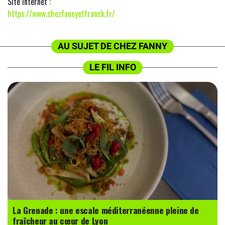
Site Internet :
https://www.chezfannyetfranck.fr/
AU SUJET DE CHEZ FANNY
LE FIL INFO
La Grenade : une escale méditerranéenne pleine de
fraîcheur au cœur de Lyon