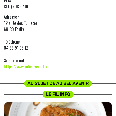
Prix
€€€ (20€ - 40€)
Adresse :
12 allée des Tullistes
69130 Ecully
Téléphone :
04 88 91 95 12
Site Internet :
https://www.aubelavenir.fr/
AU SUJET DE AU BEL AVENIR
LE FIL INFO