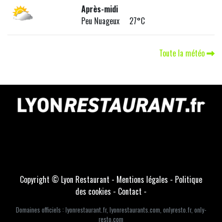
Après-midi
Peu Nuageux 27°C
Toute la météo
Copyright © Lyon Restaurant -
Mentions légales
-
Politique
des cookies
-
Contact
-
Domaines officiels :
lyonrestaurant.fr
,
lyonrestaurants.com
,
onlyresto.fr
,
only-
resto.com