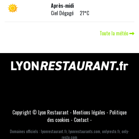
Après-midi
Ciel Dégagé 21°C
Toute la météo
Copyright © Lyon Restaurant -
Mentions légales
-
Politique
des cookies
-
Contact
-
Domaines officiels :
lyonrestaurant.fr
,
lyonrestaurants.com
,
onlyresto.fr
,
only-
resto.com