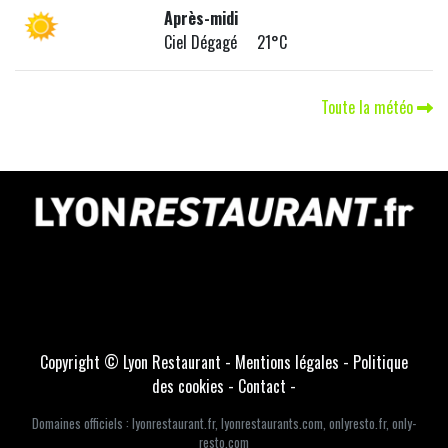
Après-midi
Ciel Dégagé 21°C
Toute la météo
Copyright © Lyon Restaurant -
Mentions légales
-
Politique
des cookies
-
Contact
-
Domaines officiels :
lyonrestaurant.fr
,
lyonrestaurants.com
,
onlyresto.fr
,
only-
resto.com