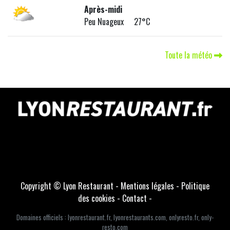
Après-midi
Peu Nuageux 27°C
Toute la météo
Copyright © Lyon Restaurant -
Mentions légales
-
Politique
des cookies
-
Contact
-
Domaines officiels :
lyonrestaurant.fr
,
lyonrestaurants.com
,
onlyresto.fr
,
only-
resto.com