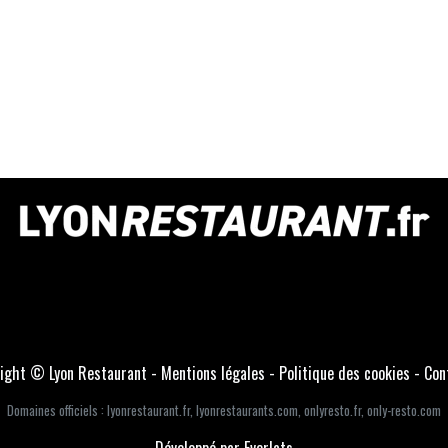
ight © Lyon Restaurant -
Mentions légales
-
Politique des cookies
-
Con
Domaines officiels :
lyonrestaurant.fr
,
lyonrestaurants.com
,
onlyresto.fr
,
only-resto.com
Développé par Everlats