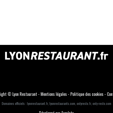
ight © Lyon Restaurant -
Mentions légales
-
Politique des cookies
-
Con
Domaines officiels :
lyonrestaurant.fr
,
lyonrestaurants.com
,
onlyresto.fr
,
only-resto.com
Développé par Everlats