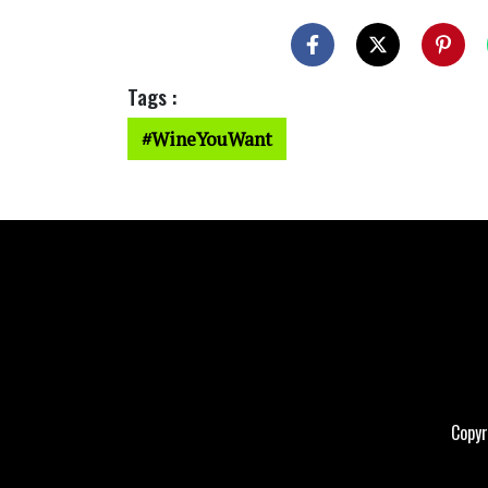
Tags :
WineYouWant
Copyr