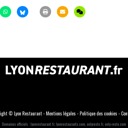
ight © Lyon Restaurant -
Mentions légales
-
Politique des cookies
-
Con
Domaines officiels :
lyonrestaurant.fr
,
lyonrestaurants.com
,
onlyresto.fr
,
only-resto.com