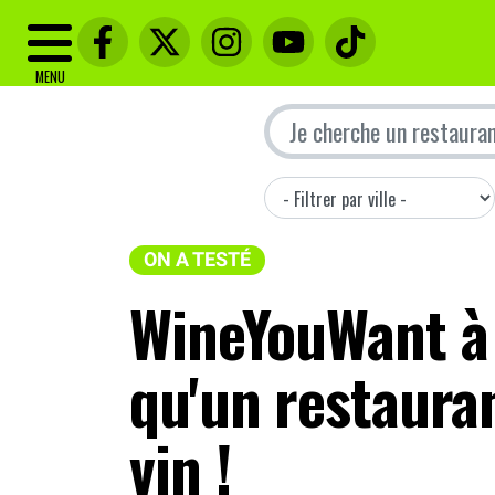
MENU
ON A TESTÉ
WineYouWant à 
qu'un restaura
vin !