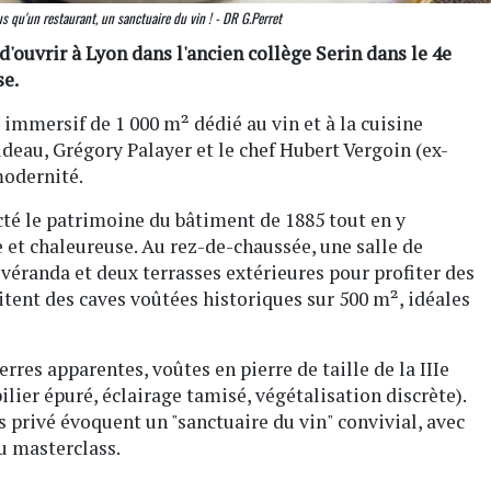
s qu'un restaurant, un sanctuaire du vin ! - DR G.Perret
ouvrir à Lyon dans l'ancien collège Serin dans le 4e
se.
e immersif de 1 000 m² dédié au vin et à la cuisine
ideau, Grégory Palayer et le chef Hubert Vergoin (ex-
modernité.
é le patrimoine du bâtiment de 1885 tout en y
et chaleureuse. Au rez-de-chaussée, une salle de
véranda et deux terrasses extérieures pour profiter des
itent des caves voûtées historiques sur 500 m², idéales
res apparentes, voûtes en pierre de taille de la IIIe
ier épuré, éclairage tamisé, végétalisation discrète).
ss privé évoquent un "sanctuaire du vin" convivial, avec
u masterclass.