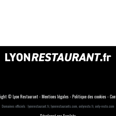
ight © Lyon Restaurant -
Mentions légales
-
Politique des cookies
-
Con
Domaines officiels :
lyonrestaurant.fr
,
lyonrestaurants.com
,
onlyresto.fr
,
only-resto.com
Développé par Everlats