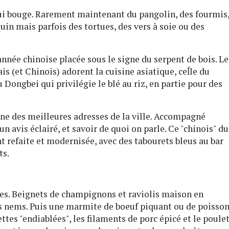
qui bouge. Rarement maintenant du pangolin, des fourmis
quin mais parfois des tortues, des vers à soie ou des
nnée chinoise placée sous le signe du serpent de bois. Le
s (et Chinois) adorent la cuisine asiatique, ceĺle du
 Dongbei qui privilégie le blé au riz, en partie pour des
'une des meilleures adresses de la ville. Accompagné
un avis éclairé, et savoir de quoi on parle. Ce "chinois" du
 refaite et modernisée, avec des tabourets bleus au bar
ts.
ses. Beignets de champignons et raviolis maison en
ls nems. Puis une marmite de boeuf piquant ou de poisso
tes "endiablées", les filaments de porc épicé et le poule