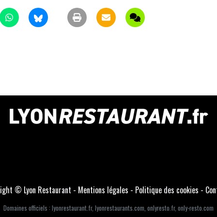
ight © Lyon Restaurant -
Mentions légales
-
Politique des cookies
-
Con
Domaines officiels :
lyonrestaurant.fr
,
lyonrestaurants.com
,
onlyresto.fr
,
only-resto.com