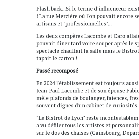
Flash back...Si le terme d'influenceur exis
! La rue Mercière où l'on pouvait encore s
artisans et "professionnelles"...
Les deux compères Lacombe et Caro allaient
pouvait dîner tard voire souper après le spe
spectacle chauffait la salle mais le Bistr
tapait le carton !
Passé recomposé
En 2024 l'établissement est toujours aussi
Jean-Paul Lacombe et de son épouse Fabien
mêle plafonds de boulanger, faiences, fresq
souvent dignes d'un cabinet de curiosités 
"Le Bistrot de Lyon" reste incontestablem
a vu défiler tous les artistes et personn
sur le dos des chaises (Gainsbourg, Depar