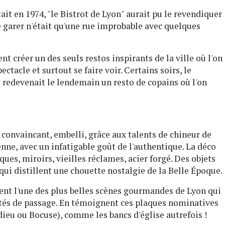
tait en 1974, "le Bistrot de Lyon" aurait pu le revendiquer
e garer n'était qu'une rue improbable avec quelques
 créer un des seuls restos inspirants de la ville où l'on
ctacle et surtout se faire voir. Certains soirs, le
ot redevenait le lendemain un resto de copains où l'on
 convaincant, embelli, grâce aux talents de chineur de
ne, avec un infatigable goût de l'authentique. La déco
ues, miroirs, vieilles réclames, acier forgé. Des objets
qui distillent une chouette nostalgie de la Belle Époque.
ent l'une des plus belles scènes gourmandes de Lyon qui
alités de passage. En témoignent ces plaques nominatives
dieu ou Bocuse), comme les bancs d'église autrefois !