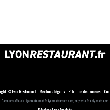
ight © Lyon Restaurant -
Mentions légales
-
Politique des cookies
-
Con
Domaines officiels :
lyonrestaurant.fr
,
lyonrestaurants.com
,
onlyresto.fr
,
only-resto.com
Développé par Everlats