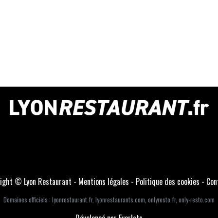
ight © Lyon Restaurant -
Mentions légales
-
Politique des cookies
-
Con
Domaines officiels :
lyonrestaurant.fr
,
lyonrestaurants.com
,
onlyresto.fr
,
only-resto.com
Développé par Everlats