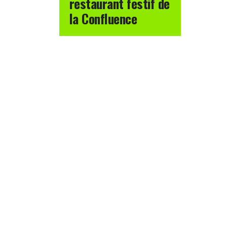
restaurant festif de
la Confluence