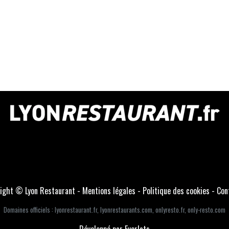
ight © Lyon Restaurant -
Mentions légales
-
Politique des cookies
-
Con
Domaines officiels :
lyonrestaurant.fr
,
lyonrestaurants.com
,
onlyresto.fr
,
only-resto.com
Développé par Everlats