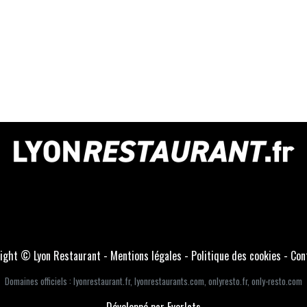
ight © Lyon Restaurant -
Mentions légales
-
Politique des cookies
-
Con
Domaines officiels :
lyonrestaurant.fr
,
lyonrestaurants.com
,
onlyresto.fr
,
only-resto.com
Développé par Everlats