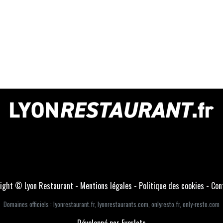
ight © Lyon Restaurant -
Mentions légales
-
Politique des cookies
-
Con
Domaines officiels :
lyonrestaurant.fr
,
lyonrestaurants.com
,
onlyresto.fr
,
only-resto.com
Développé par Everlats